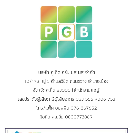
บริษัท ภูเก็ต กรีน บิสิเนส จำกัด
10/178 หมู่ 3 ตำบลวิชิต ถนนขวาง อำเภอเมือง
จังหวัดภูเก็ต 83000 (สำนักงานใหญ่)
เลขประตัวผู้เสียภาษีผู้เสียอากร 083 555 9006 753
โทร/แฟ็ค ออฟฟิต 076-367652
มือถือ คุณมิ้น 0800773869