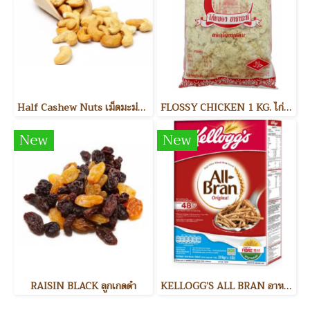
Half Cashew Nuts เม็ดมะม่วงหิมพานต์แบ่งครึ่ง
FLOSSY CHICKEN 1 KG. ไก่หยอง
New
New
RAISIN BLACK ลูกเกดดำ
KELLOGG’S ALL BRAN อาหารเช้า