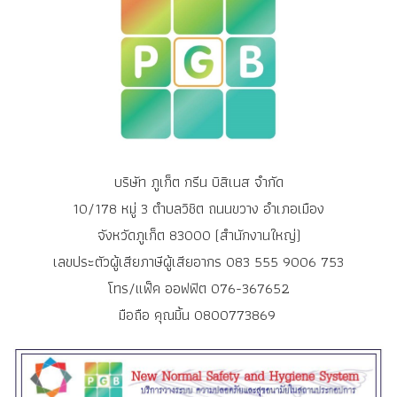
บริษัท ภูเก็ต กรีน บิสิเนส จำกัด
10/178 หมู่ 3 ตำบลวิชิต ถนนขวาง อำเภอเมือง
จังหวัดภูเก็ต 83000 (สำนักงานใหญ่)
เลขประตัวผู้เสียภาษีผู้เสียอากร 083 555 9006 753
โทร/แฟ็ค ออฟฟิต 076-367652
มือถือ คุณมิ้น 0800773869