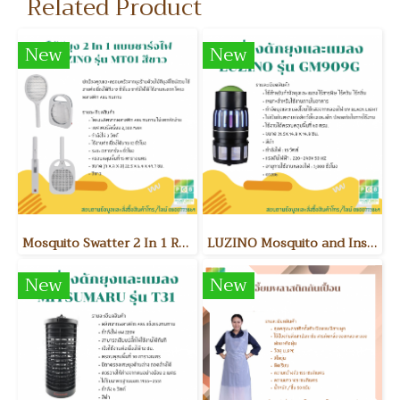
Related Product
New
New
Mosquito Swatter 2 In 1 Rechargeable LUZINO Model MT01 White
LUZINO Mosquito and Insect Trap GM909G
New
New