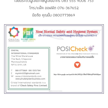
เลขประตัวผู้เสียภาษีผู้เสียอากร 083 555 9006 753
โทร/แฟ็ค ออฟฟิต 076-367652
มือถือ คุณมิ้น 0800773869