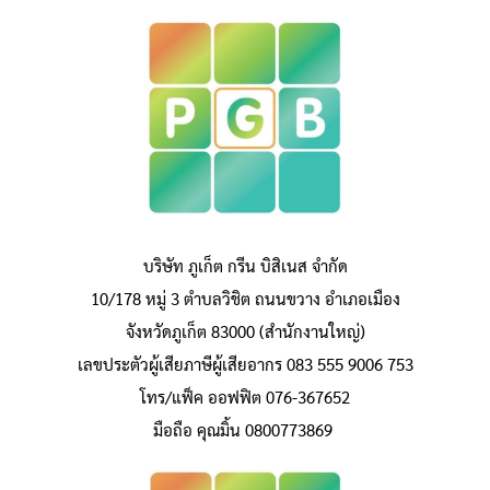
บริษัท ภูเก็ต กรีน บิสิเนส จำกัด
10/178 หมู่ 3 ตำบลวิชิต ถนนขวาง อำเภอเมือง
จังหวัดภูเก็ต 83000 (สำนักงานใหญ่)
เลขประตัวผู้เสียภาษีผู้เสียอากร 083 555 9006 753
โทร/แฟ็ค ออฟฟิต 076-367652
มือถือ คุณมิ้น 0800773869