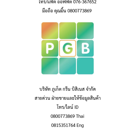
โทร/แฟ็ค ออฟฟิต 076-367652
มือถือ คุณมิ้น 0800773869
บริษัท ภูเก็ต กรีน บิสิเนส จำกัด
สายด่วน ฝ่ายขายและให้ข้อมูลสินค้า
โทร/ไลน์ ID
0800773869 Thai
0815351764 Eng