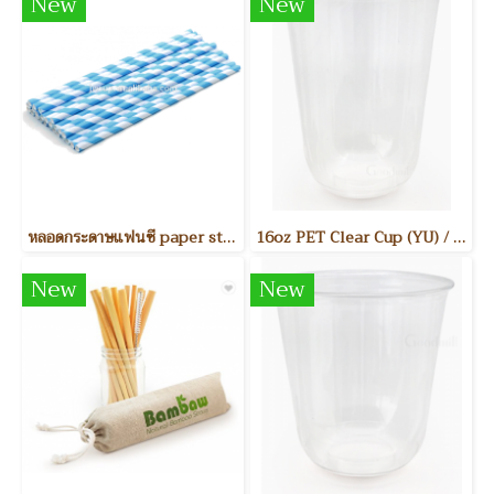
New
New
หลอดกระดาษแฟนซี paper straw
16oz PET Clear Cup (YU) / แก้วพลาสติกใส PET 16 ออนซ์ รุ่น YU ขนาดสินค้า : Dia. 90mm 50ชิ้น/แพค 1,000ชิ้น/ลัง
New
New