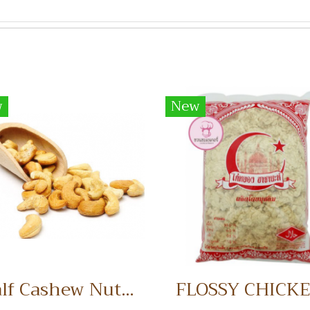
w
New
Half Cashew Nuts เม็ดมะม่วงหิมพานต์แบ่งครึ่ง