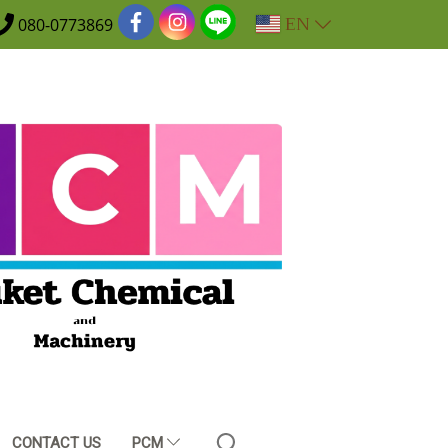
EN
080-0773869
CONTACT US
PCM